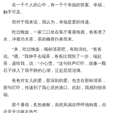
在一千个人的心中，有一千个幸福的答案。幸福，
触手可及。
而对于我来说，我认为，幸福是爱的传递。
吃过晚饭，一家三口坐在客厅看着电视，爸爸煮了
水，冲着功夫茶，茶的幽香扑鼻而来。
“来，吃过晚饭，喝杯清茶吧，有助消化。”爸爸
说。“嗯。”我伸手去端茶，爸爸比我快了一步，端起
茶，递给我，说：“小心烫。”这句轻声叮咛，就像一颗
石子掉入了我平静的心湖，泛起层层涟漪。
爸爸对女儿的爱，那深刻的爱。包含在那杯清茶，
那句叮咛，传递到了我心灵的港口。此刻，我感到很幸
福。
那个暑假，炙热难耐，虽然风扇在呼呼地响着，但
还是无法驱走热气。