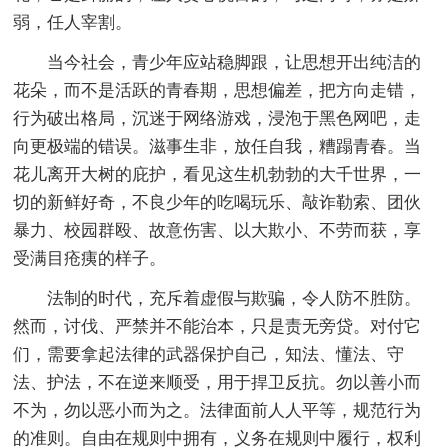
弱，任人宰割。
当今社会，青少年应站稳脚跟，让思想开出纯洁的
花朵，而不是活跃的青春期，思想偏差，把方向走错，
行为破出格局，沉迷于网络游戏，浸泡于黑色网吧，走
向更极端的错误。滋事生非，放任自我，糟蹋青春。当
花儿离开大树的庇护，看见这生机勃勃的大千世界，一
切的新鲜好奇，不良少年的吃喝玩乐、敲诈勒索、团伙
暴力、校园群殴、故意伤害、以大欺小、不劳而获，享
受满目疮痍的样子。
法制的时代，充斥着虚假与欺骗，令人防不胜防。
然而，讨伐、严禁并不能治本，只是责无旁贷。对付它
们，需要拿起法律的武器保护自己，知法、懂法、守
法、护法，不在逆来顺受，用于捍卫反抗。勿以善小而
不为，勿以恶小而为之。法律面前人人平等，规范行为
的准则。自由在规则中拥有，义务在规则中履行，权利