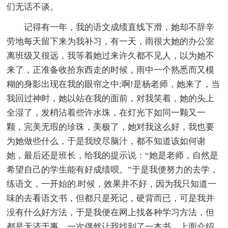
们无话不谈。
记得有一年，我的语文成绩直线下滑，她却不辞辛
劳地每天留下来为我补习，有一天，雨很大她的办公室
离班级又很远，我等着她过来许久都不见人，以为她不
来了，正准备收拾东西走的时候，雨中一个熟悉而又模
糊的身影出现在我的眼帘之中;啊!是杨老师，她来了，当
我回过神时，她以站在我的面前，对我笑着，她的头上
全湿了，发梢沾着些许水珠，在灯光下如同一颗又一
颗，完美无瑕的珍珠，美极了，她对我这么好，我也要
为她做些什么，于是我绞尽脑汁，都不知道该如何谢
她，最后还是班长，给我的提示说：“她是老师，自然是
希望自己的学生能有好成绩呗。”于是我便努力的去学，
练语文，一开始的.时候，效果并不好，因为我只知道一
味的去看语文书，但都只是死记，硬背而已，可是我并
没有什么好方法，于是我便在网上找各种学习方法，但
都是无济于事，一次偶然让我找到了一本书，上面介绍