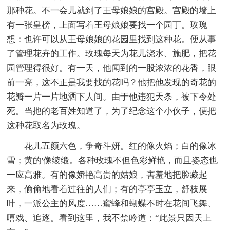
那种花。不一会儿就到了王母娘娘的宫殿。宫殿的墙上
有一张皇榜，上面写着王母娘娘要找一个园丁。玫瑰
想：也许可以从王母娘娘的花园里找到这种花。便从事
了管理花卉的工作。玫瑰每天为花儿浇水、施肥，把花
园管理得很好。有一天，他闻到的一股浓浓的花香，眼
前一亮，这不正是我要找的花吗？他把他发现的奇花的
花瓣一片一片地洒下人间。由于他违犯天条，被下令处
死。当扡的老百姓知道了，为了纪念这个小伙子，便把
这种花取名为玫瑰。
花儿五颜六色，争奇斗妍。红的像火焰；白的像冰
雪；黄的'像绫缎。各种玫瑰不但色彩鲜艳，而且姿态也
一应高雅。有的像娇艳高贵的姑娘，害羞地把脸藏起
来，偷偷地看着过往的人们；有的亭亭玉立，舒枝展
叶，一派公主的风度……蜜蜂和蝴蝶不时在花间飞舞、
嘻戏、追逐。看到这里，我不禁吟道：“此景只因天上