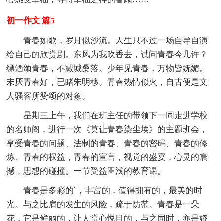
初一作文 篇5
青春如歌，岁月似沙流。人生只不过一场自导自演
给自己的欣赏剧。东风为我吹香去，试问青春今几许？
缥酒颂青春，不减城桑落。少年见青春，万物皆妩媚。
未厌青春好，已睹朱明移。青春热情似火，自古便是文
人骚客所赞颂的对象。
星期三上午，我们在班主任的带领下一同走进学校
的名师阁，进行一次《莫让青春染尘埃》的主题班会，
享受青春的问题、法制的青春、青春的密码、青春的修
炼、青春的权益，青春的宣言，视觉的盛宴，心灵的震
撼，思想的碰撞。一节受益匪浅的教育课。
青春是多彩的`，丰富的，值得拥有的，最美的时
光。与之比肩的发生的风险，疏于防范。青春是一朵
花，它是鲜丽的，让人赏心悦目的，与之同时，亦是娇