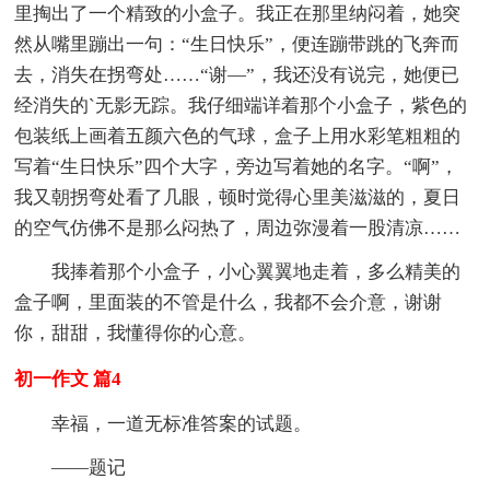
里掏出了一个精致的小盒子。我正在那里纳闷着，她突
然从嘴里蹦出一句：“生日快乐”，便连蹦带跳的飞奔而
去，消失在拐弯处……“谢—”，我还没有说完，她便已
经消失的`无影无踪。我仔细端详着那个小盒子，紫色的
包装纸上画着五颜六色的气球，盒子上用水彩笔粗粗的
写着“生日快乐”四个大字，旁边写着她的名字。“啊”，
我又朝拐弯处看了几眼，顿时觉得心里美滋滋的，夏日
的空气仿佛不是那么闷热了，周边弥漫着一股清凉……
我捧着那个小盒子，小心翼翼地走着，多么精美的
盒子啊，里面装的不管是什么，我都不会介意，谢谢
你，甜甜，我懂得你的心意。
初一作文 篇4
幸福，一道无标准答案的试题。
——题记