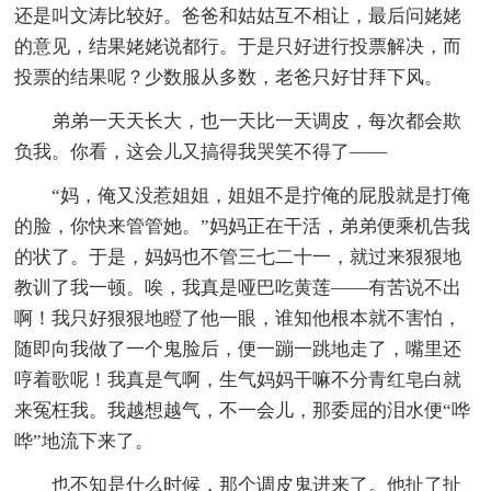
还是叫文涛比较好。爸爸和姑姑互不相让，最后问姥姥
的意见，结果姥姥说都行。于是只好进行投票解决，而
投票的结果呢？少数服从多数，老爸只好甘拜下风。
弟弟一天天长大，也一天比一天调皮，每次都会欺
负我。你看，这会儿又搞得我哭笑不得了——
“妈，俺又没惹姐姐，姐姐不是拧俺的屁股就是打俺
的脸，你快来管管她。”妈妈正在干活，弟弟便乘机告我
的状了。于是，妈妈也不管三七二十一，就过来狠狠地
教训了我一顿。唉，我真是哑巴吃黄莲——有苦说不出
啊！我只好狠狠地瞪了他一眼，谁知他根本就不害怕，
随即向我做了一个鬼脸后，便一蹦一跳地走了，嘴里还
哼着歌呢！我真是气啊，生气妈妈干嘛不分青红皂白就
来冤枉我。我越想越气，不一会儿，那委屈的泪水便“哗
哗”地流下来了。
也不知是什么时候，那个调皮鬼进来了。他扯了扯