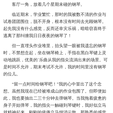
客厅一角，放着几个星期未碰的钢琴。
临近期末，学业繁忙，那时的我被数不清的作业与
试卷团团围住，脱不开身，根本没有时间去光顾钢琴。
起先我没有什么感觉，反而还幸灾乐祸，暗暗窃喜终于
逃离了那纠缠我日日夜夜的钢琴了！
但一直埋头作业堆里，抬头望一眼被我遗忘的钢琴
时，不禁想念起，坐在钢琴椅上，手指在黑白琴键上灵
动地跳跃，优美的`乐曲从我的指尖流淌出来的场景。可
是时间不允许，期末考试不允许，我的时间里没有钢琴
的位儿。
“留一点时间给钢琴吧！”我的心中冒出了这个念
想。虽然我现在已经被堆成山的作业包围了。但即便如
此，我也要抽出二三十分钟去弹钢琴。当我拖着疲惫的
身子开始弹琴，我的指尖一触碰到琴键时，我好似立马
就精神起来，刚刚的疲倦立马烟消云散。那熟悉的感觉