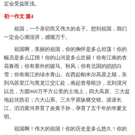
定会受益匪浅。
初一作文 篇4
祖国，一个亲切而又伟大的名子。想到祖国，我们
一定会心潮澎湃，感慨万千。
祖国啊，美丽的祖国，你的胸怀是多么坦荡！你的
幅员是多么辽阔！你的山河是多么壮丽！你有江南的杏
花春雨；你有塞外的骏马、秋风；你有北国的皑皑白
雪；你有南江的绿水青山。在西起帕米尔高原之颠，东
到乌苏里江与黑龙江交汇处，南起曾母暗沙，北到漠河
以北，方圆960万平方公里的土地上，四大高原、三大盆
地起伏跌宕；六大山系、三大平原纵横交错。滚滚长
江、滔滔黄河养育了炎黄子孙，孕育了五千年的华夏文
明。
祖国啊！伟大的祖国！你的历史是多么悠久！你的