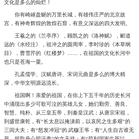
文化是多么的灿烂！
你有崎岖盘蜒的万里长城，有雄伟庄严的北京故
宫，有神奇辉煌的敦煌石窟，有意义深远的四大发明。
王羲之的《兰亭序》，顾凯之的《洛神赋》，郦道
远的《水经注》，祖冲之的圆周率，李时珍的《本草纲
目》，曹雪芹的《红楼梦》……，在祖国的文化长河中
也只是苍海一粟。
孔孟儒学、汉赋唐诗、宋词元曲是多么的博大精
深，中华文明源远流长。
祖国啊！亲爱的祖国，在你上下五千年的历史长河
中涌现出多少可歌可泣的英雄儿女，她们勤劳、善良、
智慧、纯朴。从三皇五帝，到秦皇汉武；从唐宗宋祖，
到盛世康乾，有“长太息以掩涕前，以哀民之生多艰”的
三闾大夫；有“怒发冲冠”的.武穆王爷；有“人生自古谁无
死，留取丹心照汗青”的文天祥；有“苟利国家生死以，