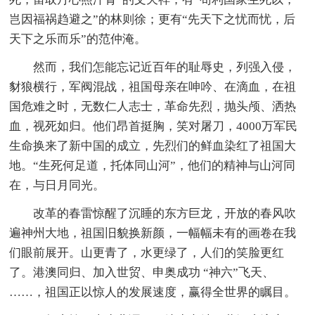
岂因福祸趋避之”的林则徐；更有“先天下之忧而忧，后
天下之乐而乐”的范仲淹。
然而，我们怎能忘记近百年的耻辱史，列强入侵，
豺狼横行，军阀混战，祖国母亲在呻吟、在滴血，在祖
国危难之时，无数仁人志士，革命先烈，抛头颅、洒热
血，视死如归。他们昂首挺胸，笑对屠刀，4000万军民
生命换来了新中国的成立，先烈们的鲜血染红了祖国大
地。“生死何足道，托体同山河”，他们的精神与山河同
在，与日月同光。
改革的春雷惊醒了沉睡的东方巨龙，开放的春风吹
遍神州大地，祖国旧貌换新颜，一幅幅未有的画卷在我
们眼前展开。山更青了，水更绿了，人们的笑脸更红
了。港澳同归、加入世贸、申奥成功 “神六”飞天、
……，祖国正以惊人的发展速度，赢得全世界的瞩目。